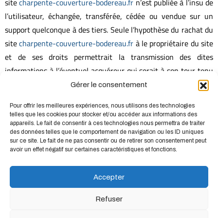
site
charpente-couverture-bodereau.fr
n’est publiée à l’insu de
l’utilisateur, échangée, transférée, cédée ou vendue sur un
support quelconque à des tiers. Seule l’hypothèse du rachat du
site
charpente-couverture-bodereau.fr
à le propriétaire du site
et de ses droits permettrait la transmission des dites
informations à l’éventuel acquéreur qui serait à son tour tenu
de la même obligation de conservation et de modification des
Gérer le consentement
données vis à vis de l’utilisateur du site
charpente-
Pour offrir les meilleures expériences, nous utilisons des technologies
couverture-bodereau.fr
.
telles que les cookies pour stocker et/ou accéder aux informations des
appareils. Le fait de consentir à ces technologies nous permettra de traiter
Le site
charpente-couverture-bodereau.fr
est en conformité
des données telles que le comportement de navigation ou les ID uniques
avec le RGPD.
sur ce site. Le fait de ne pas consentir ou de retirer son consentement peut
avoir un effet négatif sur certaines caractéristiques et fonctions.
Les bases de données sont protégées par les dispositions de la
loi du 1er juillet 1998 transposant la directive 96/9 du 11
Accepter
mars 1996 relative à la protection juridique des bases de
données.
Refuser